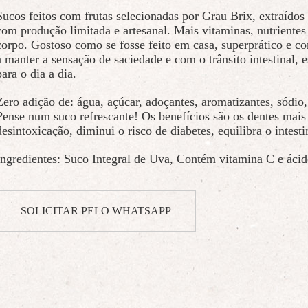
Sucos feitos com frutas selecionadas por Grau Brix, extraídos
com produção limitada e artesanal. Mais vitaminas, nutrientes
corpo. Gostoso como se fosse feito em casa, superprático e c
a manter a sensação de saciedade e com o trânsito intestinal,
para o dia a dia.
Zero adição de: água, açúcar, adoçantes, aromatizantes, sódio,
Pense num suco refrescante! Os benefícios são os dentes mais
desintoxicação, diminui o risco de diabetes, equilibra o intesti
Ingredientes: Suco Integral de Uva, Contém vitamina C e ácid
SOLICITAR PELO WHATSAPP