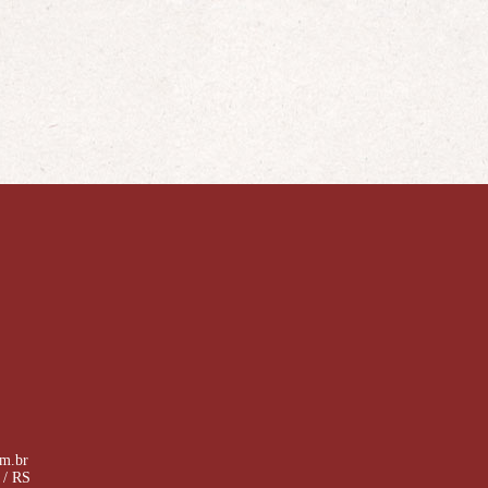
om.br
 / RS